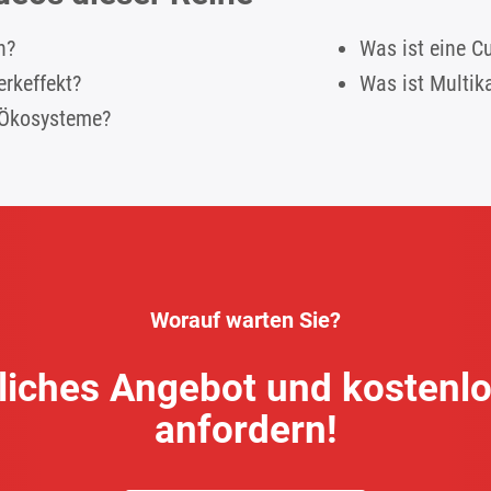
n?
Was ist eine C
erkeffekt?
Was ist Multik
 Ökosysteme?
Worauf warten Sie?
dliches Angebot und kostenl
anfordern!