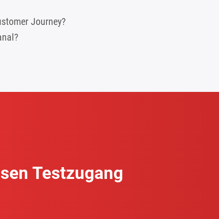
ustomer Journey?
anal?
osen Testzugang