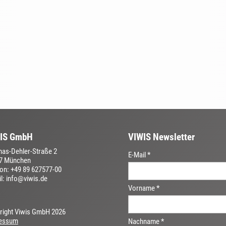
IS GmbH
VIWIS Newsletter
as-Dehler-Straße 2
E-Mail *
7 München
fon: +49 89 627577-00
l: info@viwis.de
Vorname *
right Viwis GmbH
2026
essum
Nachname *