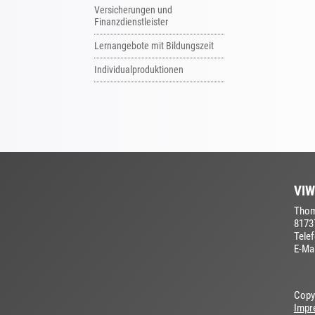
Versicherungen und
Finanzdienstleister
Lernangebote mit Bildungszeit
Individualproduktionen
VIW
Thom
8173
Tele
E-Mai
Copy
Impr