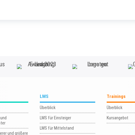
LMS
Trainings
Überblick
Überblick
 und
LMS für Einsteiger
Kursangebot
ster
LMS für Mittelstand
herer und größere