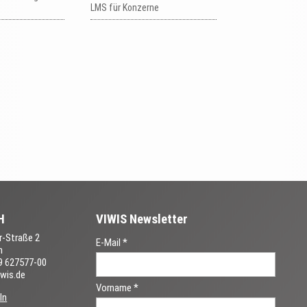
LMS für Konzerne
H
VIWIS Newsletter
-Straße 2
E-Mail *
n
89 627577-00
iwis.de
Vorname *